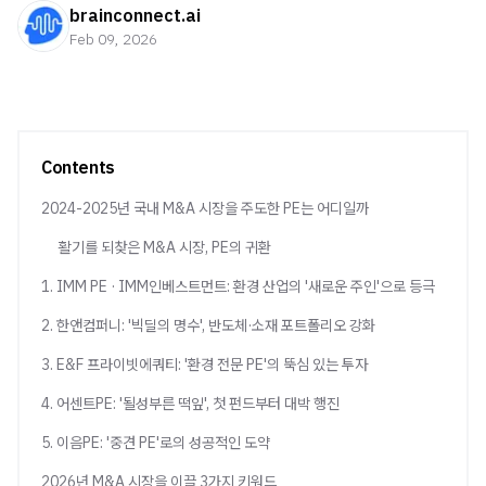
brainconnect.ai
Feb 09, 2026
Contents
2024-2025년 국내 M&A 시장을 주도한 PE는 어디일까
활기를 되찾은 M&A 시장, PE의 귀환
1. IMM PE · IMM인베스트먼트: 환경 산업의 '새로운 주인'으로 등극
2. 한앤컴퍼니: '빅딜의 명수', 반도체·소재 포트폴리오 강화
3. E&F 프라이빗에쿼티: '환경 전문 PE'의 뚝심 있는 투자
4. 어센트PE: '될성부른 떡잎', 첫 펀드부터 대박 행진
5. 이음PE: '중견 PE'로의 성공적인 도약
2026년 M&A 시장을 이끌 3가지 키워드