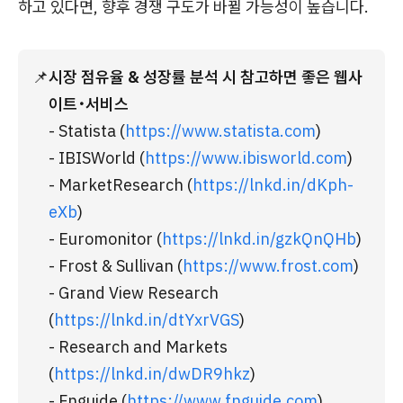
하고 있다면, 향후 경쟁 구도가 바뀔 가능성이 높습니다.
📌
시장 점유율 & 성장률 분석 시 참고하면 좋은 웹사
이트･서비스
- Statista (
https://www.statista.com
)
- IBISWorld (
https://www.ibisworld.com
)
- MarketResearch (
https://lnkd.in/dKph-
eXb
)
- Euromonitor (
https://lnkd.in/gzkQnQHb
)
- Frost & Sullivan (
https://www.frost.com
)
- Grand View Research 
(
https://lnkd.in/dtYxrVGS
)
- Research and Markets 
(
https://lnkd.in/dwDR9hkz
)
- Fnguide (
https://www.fnguide.com
)